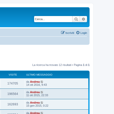
Cerca
Ricerca avanzata
Iscriviti
Login
La ricerca ha trovato 12 risultati • Pagina
1
di
1
VISITE
ULTIMO MESSAGGIO
U
da
Andrea
V
174705
l
14 ott 2016, 9:43
t
i
i
U
da
Andrea
V
196564
m
l
11 ott 2015, 22:33
s
o
t
m
i
i
U
da
Andrea
i
e
V
162693
m
l
15 gen 2015, 0:22
s
s
o
t
s
t
m
i
i
a
U
da
Andrea
i
e