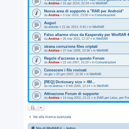
da
Andrea
»
15 apr 2014, 22:34
» in
WinRAR
Nuova area di supporto a "RAR per Android"
da
Andrea
»
3 mar 2014, 23:00
» in
Comunicazioni
Auguri
da
antonio
»
21 dic 2013, 9:40
» in
WinRAR
Falso allarme virus da Kaspersky per WinRAR 4.
da
Andrea
»
26 mar 2011, 17:37
» in
WinRAR
strana corruzione files criptati
da
Andrea
»
27 mar 2008, 10:38
» in
WinRAR
Regole d'accesso a questo Forum
da
Andrea
»
22 set 2007, 15:20
» in
Comunicazioni
Conoscere i file rovinati
da
gtv
»
20 gen 2007, 12:36
» in
WinRAR
[REQ] Dictionary size > 4M...
da
rei.andrea
»
9 feb 2006, 13:14
» in
WinRAR
Attivazione Forum di supporto
da
Andrea
»
14 mag 2002, 22:21
» in
RAR per Linux, per F
Vai alla ricerca avanzata
Sito di WinRAR.it
Indice