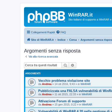
WinRAR.it
Sito italiano di supporto a WinRAR 
Collegamenti Rapidi
FAQ
Sito di WinRAR.it
Indice
Cerca
Argomenti senza rispos
Argomenti senza risposta
Vai alla ricerca avanzata
Cerca
Ricerca avanzata
ARGOMENTI
Vecchio problema violazione sito
da
Andrea
»
14 ott 2016, 9:43
» in
WinRAR
Pubblicizzata una FALSA vulnerabilità di WinR
da
Andrea
»
11 ott 2015, 22:33
» in
WinRAR
Attivazione Forum di supporto
da
Andrea
»
15 gen 2015, 0:22
» in
WinRAR
Vulnerabilità di WinRAR 4.20 nella gestione di 