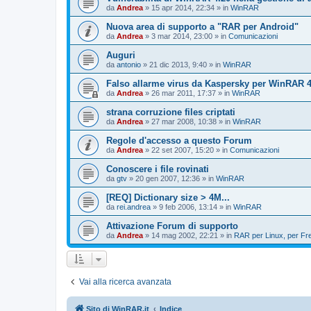
da
Andrea
»
15 apr 2014, 22:34
» in
WinRAR
Nuova area di supporto a "RAR per Android"
da
Andrea
»
3 mar 2014, 23:00
» in
Comunicazioni
Auguri
da
antonio
»
21 dic 2013, 9:40
» in
WinRAR
Falso allarme virus da Kaspersky per WinRAR 4.
da
Andrea
»
26 mar 2011, 17:37
» in
WinRAR
strana corruzione files criptati
da
Andrea
»
27 mar 2008, 10:38
» in
WinRAR
Regole d'accesso a questo Forum
da
Andrea
»
22 set 2007, 15:20
» in
Comunicazioni
Conoscere i file rovinati
da
gtv
»
20 gen 2007, 12:36
» in
WinRAR
[REQ] Dictionary size > 4M...
da
rei.andrea
»
9 feb 2006, 13:14
» in
WinRAR
Attivazione Forum di supporto
da
Andrea
»
14 mag 2002, 22:21
» in
RAR per Linux, per F
Vai alla ricerca avanzata
Sito di WinRAR.it
Indice