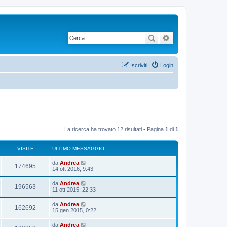
Cerca
Ricerca avanzata
Iscriviti
Login
La ricerca ha trovato 12 risultati • Pagina
1
di
1
VISITE
ULTIMO MESSAGGIO
U
da
Andrea
V
174695
l
14 ott 2016, 9:43
t
i
i
U
da
Andrea
V
196563
m
l
11 ott 2015, 22:33
s
o
t
m
i
i
U
da
Andrea
i
e
V
162692
m
l
15 gen 2015, 0:22
s
s
o
t
s
t
m
i
i
a
U
da
Andrea
i
e