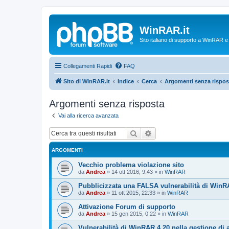
WinRAR.it
Sito italiano di supporto a WinRAR 
Collegamenti Rapidi
FAQ
Sito di WinRAR.it
Indice
Cerca
Argomenti senza rispos
Argomenti senza risposta
Vai alla ricerca avanzata
Cerca
Ricerca avanzata
ARGOMENTI
Vecchio problema violazione sito
da
Andrea
»
14 ott 2016, 9:43
» in
WinRAR
Pubblicizzata una FALSA vulnerabilità di WinR
da
Andrea
»
11 ott 2015, 22:33
» in
WinRAR
Attivazione Forum di supporto
da
Andrea
»
15 gen 2015, 0:22
» in
WinRAR
Vulnerabilità di WinRAR 4.20 nella gestione di 