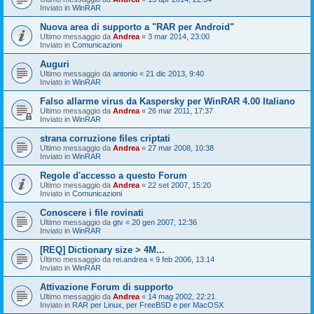
Inviato in
WinRAR
Nuova area di supporto a "RAR per Android"
Ultimo messaggio da
Andrea
«
3 mar 2014, 23:00
Inviato in
Comunicazioni
Auguri
Ultimo messaggio da
antonio
«
21 dic 2013, 9:40
Inviato in
WinRAR
Falso allarme virus da Kaspersky per WinRAR 4.00 Italiano
Ultimo messaggio da
Andrea
«
26 mar 2011, 17:37
Inviato in
WinRAR
strana corruzione files criptati
Ultimo messaggio da
Andrea
«
27 mar 2008, 10:38
Inviato in
WinRAR
Regole d'accesso a questo Forum
Ultimo messaggio da
Andrea
«
22 set 2007, 15:20
Inviato in
Comunicazioni
Conoscere i file rovinati
Ultimo messaggio da
gtv
«
20 gen 2007, 12:36
Inviato in
WinRAR
[REQ] Dictionary size > 4M...
Ultimo messaggio da
rei.andrea
«
9 feb 2006, 13:14
Inviato in
WinRAR
Attivazione Forum di supporto
Ultimo messaggio da
Andrea
«
14 mag 2002, 22:21
Inviato in
RAR per Linux, per FreeBSD e per MacOSX