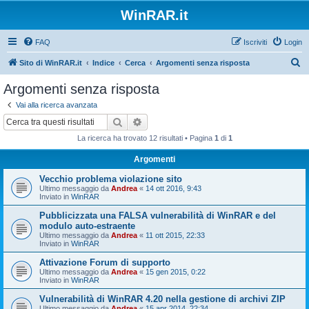
WinRAR.it
FAQ
Iscriviti
Login
C
Sito di WinRAR.it
Indice
Cerca
Argomenti senza risposta
e
Argomenti senza risposta
r
Vai alla ricerca avanzata
c
Cerca
Ricerca avanzata
a
La ricerca ha trovato 12 risultati • Pagina
1
di
1
Argomenti
Vecchio problema violazione sito
Ultimo messaggio da
Andrea
«
14 ott 2016, 9:43
Inviato in
WinRAR
Pubblicizzata una FALSA vulnerabilità di WinRAR e del
modulo auto-estraente
Ultimo messaggio da
Andrea
«
11 ott 2015, 22:33
Inviato in
WinRAR
Attivazione Forum di supporto
Ultimo messaggio da
Andrea
«
15 gen 2015, 0:22
Inviato in
WinRAR
Vulnerabilità di WinRAR 4.20 nella gestione di archivi ZIP
Ultimo messaggio da
Andrea
«
15 apr 2014, 22:34