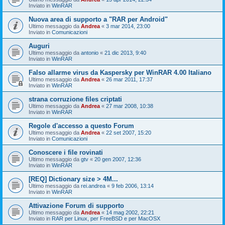
Inviato in
WinRAR
Nuova area di supporto a "RAR per Android"
Ultimo messaggio da
Andrea
«
3 mar 2014, 23:00
Inviato in
Comunicazioni
Auguri
Ultimo messaggio da
antonio
«
21 dic 2013, 9:40
Inviato in
WinRAR
Falso allarme virus da Kaspersky per WinRAR 4.00 Italiano
Ultimo messaggio da
Andrea
«
26 mar 2011, 17:37
Inviato in
WinRAR
strana corruzione files criptati
Ultimo messaggio da
Andrea
«
27 mar 2008, 10:38
Inviato in
WinRAR
Regole d'accesso a questo Forum
Ultimo messaggio da
Andrea
«
22 set 2007, 15:20
Inviato in
Comunicazioni
Conoscere i file rovinati
Ultimo messaggio da
gtv
«
20 gen 2007, 12:36
Inviato in
WinRAR
[REQ] Dictionary size > 4M...
Ultimo messaggio da
rei.andrea
«
9 feb 2006, 13:14
Inviato in
WinRAR
Attivazione Forum di supporto
Ultimo messaggio da
Andrea
«
14 mag 2002, 22:21
Inviato in
RAR per Linux, per FreeBSD e per MacOSX