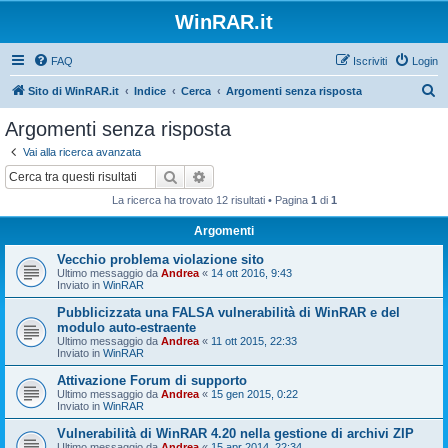
WinRAR.it
FAQ
Iscriviti
Login
C
Sito di WinRAR.it
Indice
Cerca
Argomenti senza risposta
e
Argomenti senza risposta
r
Vai alla ricerca avanzata
c
Cerca
Ricerca avanzata
a
La ricerca ha trovato 12 risultati • Pagina
1
di
1
Argomenti
Vecchio problema violazione sito
Ultimo messaggio da
Andrea
«
14 ott 2016, 9:43
Inviato in
WinRAR
Pubblicizzata una FALSA vulnerabilità di WinRAR e del
modulo auto-estraente
Ultimo messaggio da
Andrea
«
11 ott 2015, 22:33
Inviato in
WinRAR
Attivazione Forum di supporto
Ultimo messaggio da
Andrea
«
15 gen 2015, 0:22
Inviato in
WinRAR
Vulnerabilità di WinRAR 4.20 nella gestione di archivi ZIP
Ultimo messaggio da
Andrea
«
15 apr 2014, 22:34