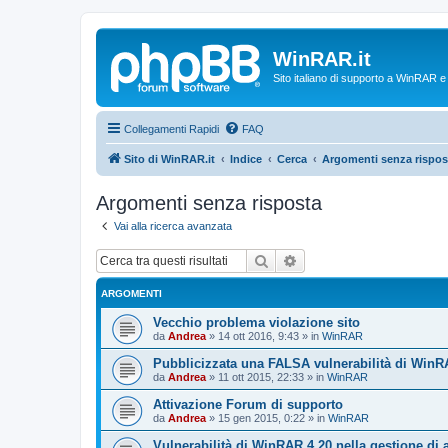
WinRAR.it
Sito italiano di supporto a WinRAR 
Collegamenti Rapidi
FAQ
Sito di WinRAR.it
Indice
Cerca
Argomenti senza rispos
Argomenti senza risposta
Vai alla ricerca avanzata
Cerca
Ricerca avanzata
ARGOMENTI
Vecchio problema violazione sito
da
Andrea
»
14 ott 2016, 9:43
» in
WinRAR
Pubblicizzata una FALSA vulnerabilità di WinR
da
Andrea
»
11 ott 2015, 22:33
» in
WinRAR
Attivazione Forum di supporto
da
Andrea
»
15 gen 2015, 0:22
» in
WinRAR
Vulnerabilità di WinRAR 4.20 nella gestione di 