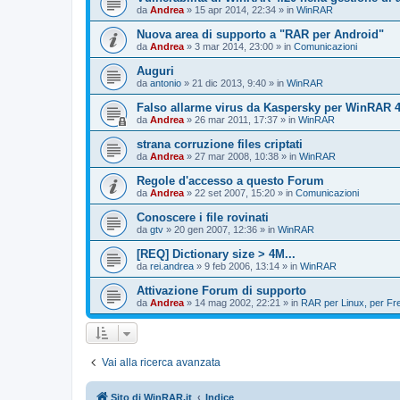
da
Andrea
»
15 apr 2014, 22:34
» in
WinRAR
Nuova area di supporto a "RAR per Android"
da
Andrea
»
3 mar 2014, 23:00
» in
Comunicazioni
Auguri
da
antonio
»
21 dic 2013, 9:40
» in
WinRAR
Falso allarme virus da Kaspersky per WinRAR 4.
da
Andrea
»
26 mar 2011, 17:37
» in
WinRAR
strana corruzione files criptati
da
Andrea
»
27 mar 2008, 10:38
» in
WinRAR
Regole d'accesso a questo Forum
da
Andrea
»
22 set 2007, 15:20
» in
Comunicazioni
Conoscere i file rovinati
da
gtv
»
20 gen 2007, 12:36
» in
WinRAR
[REQ] Dictionary size > 4M...
da
rei.andrea
»
9 feb 2006, 13:14
» in
WinRAR
Attivazione Forum di supporto
da
Andrea
»
14 mag 2002, 22:21
» in
RAR per Linux, per F
Vai alla ricerca avanzata
Sito di WinRAR.it
Indice