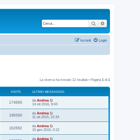
Cerca
Ricerca avanzata
Iscriviti
Login
La ricerca ha trovato 12 risultati • Pagina
1
di
1
VISITE
ULTIMO MESSAGGIO
U
da
Andrea
V
174695
l
14 ott 2016, 9:43
t
i
i
U
da
Andrea
V
196560
m
l
11 ott 2015, 22:33
s
o
t
m
i
i
U
da
Andrea
i
e
V
162692
m
l
15 gen 2015, 0:22
s
s
o
t
s
t
m
i
i
a
U
da
Andrea
i
e