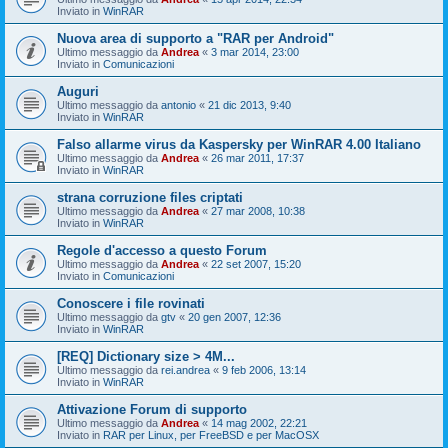
Inviato in
WinRAR
Nuova area di supporto a "RAR per Android"
Ultimo messaggio da
Andrea
«
3 mar 2014, 23:00
Inviato in
Comunicazioni
Auguri
Ultimo messaggio da
antonio
«
21 dic 2013, 9:40
Inviato in
WinRAR
Falso allarme virus da Kaspersky per WinRAR 4.00 Italiano
Ultimo messaggio da
Andrea
«
26 mar 2011, 17:37
Inviato in
WinRAR
strana corruzione files criptati
Ultimo messaggio da
Andrea
«
27 mar 2008, 10:38
Inviato in
WinRAR
Regole d'accesso a questo Forum
Ultimo messaggio da
Andrea
«
22 set 2007, 15:20
Inviato in
Comunicazioni
Conoscere i file rovinati
Ultimo messaggio da
gtv
«
20 gen 2007, 12:36
Inviato in
WinRAR
[REQ] Dictionary size > 4M...
Ultimo messaggio da
rei.andrea
«
9 feb 2006, 13:14
Inviato in
WinRAR
Attivazione Forum di supporto
Ultimo messaggio da
Andrea
«
14 mag 2002, 22:21
Inviato in
RAR per Linux, per FreeBSD e per MacOSX