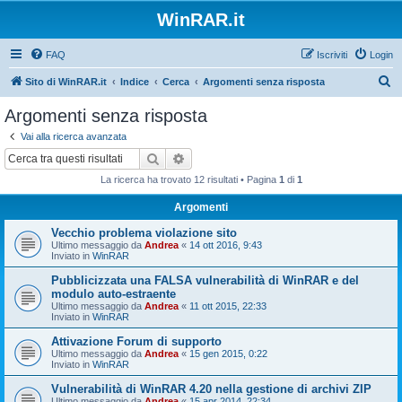
WinRAR.it
FAQ
Iscriviti
Login
C
Sito di WinRAR.it
Indice
Cerca
Argomenti senza risposta
e
Argomenti senza risposta
r
Vai alla ricerca avanzata
c
Cerca
Ricerca avanzata
a
La ricerca ha trovato 12 risultati • Pagina
1
di
1
Argomenti
Vecchio problema violazione sito
Ultimo messaggio da
Andrea
«
14 ott 2016, 9:43
Inviato in
WinRAR
Pubblicizzata una FALSA vulnerabilità di WinRAR e del
modulo auto-estraente
Ultimo messaggio da
Andrea
«
11 ott 2015, 22:33
Inviato in
WinRAR
Attivazione Forum di supporto
Ultimo messaggio da
Andrea
«
15 gen 2015, 0:22
Inviato in
WinRAR
Vulnerabilità di WinRAR 4.20 nella gestione di archivi ZIP
Ultimo messaggio da
Andrea
«
15 apr 2014, 22:34