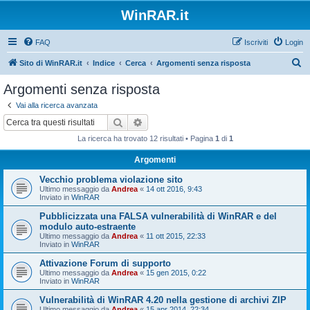
WinRAR.it
FAQ
Iscriviti
Login
C
Sito di WinRAR.it
Indice
Cerca
Argomenti senza risposta
e
Argomenti senza risposta
r
Vai alla ricerca avanzata
c
Cerca
Ricerca avanzata
a
La ricerca ha trovato 12 risultati • Pagina
1
di
1
Argomenti
Vecchio problema violazione sito
Ultimo messaggio da
Andrea
«
14 ott 2016, 9:43
Inviato in
WinRAR
Pubblicizzata una FALSA vulnerabilità di WinRAR e del
modulo auto-estraente
Ultimo messaggio da
Andrea
«
11 ott 2015, 22:33
Inviato in
WinRAR
Attivazione Forum di supporto
Ultimo messaggio da
Andrea
«
15 gen 2015, 0:22
Inviato in
WinRAR
Vulnerabilità di WinRAR 4.20 nella gestione di archivi ZIP
Ultimo messaggio da
Andrea
«
15 apr 2014, 22:34