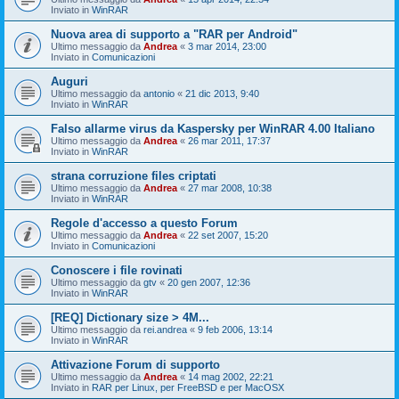
Inviato in
WinRAR
Nuova area di supporto a "RAR per Android"
Ultimo messaggio da
Andrea
«
3 mar 2014, 23:00
Inviato in
Comunicazioni
Auguri
Ultimo messaggio da
antonio
«
21 dic 2013, 9:40
Inviato in
WinRAR
Falso allarme virus da Kaspersky per WinRAR 4.00 Italiano
Ultimo messaggio da
Andrea
«
26 mar 2011, 17:37
Inviato in
WinRAR
strana corruzione files criptati
Ultimo messaggio da
Andrea
«
27 mar 2008, 10:38
Inviato in
WinRAR
Regole d'accesso a questo Forum
Ultimo messaggio da
Andrea
«
22 set 2007, 15:20
Inviato in
Comunicazioni
Conoscere i file rovinati
Ultimo messaggio da
gtv
«
20 gen 2007, 12:36
Inviato in
WinRAR
[REQ] Dictionary size > 4M...
Ultimo messaggio da
rei.andrea
«
9 feb 2006, 13:14
Inviato in
WinRAR
Attivazione Forum di supporto
Ultimo messaggio da
Andrea
«
14 mag 2002, 22:21
Inviato in
RAR per Linux, per FreeBSD e per MacOSX