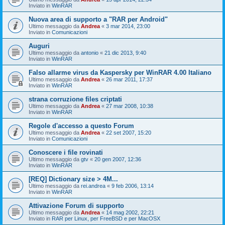
Inviato in
WinRAR
Nuova area di supporto a "RAR per Android"
Ultimo messaggio da
Andrea
«
3 mar 2014, 23:00
Inviato in
Comunicazioni
Auguri
Ultimo messaggio da
antonio
«
21 dic 2013, 9:40
Inviato in
WinRAR
Falso allarme virus da Kaspersky per WinRAR 4.00 Italiano
Ultimo messaggio da
Andrea
«
26 mar 2011, 17:37
Inviato in
WinRAR
strana corruzione files criptati
Ultimo messaggio da
Andrea
«
27 mar 2008, 10:38
Inviato in
WinRAR
Regole d'accesso a questo Forum
Ultimo messaggio da
Andrea
«
22 set 2007, 15:20
Inviato in
Comunicazioni
Conoscere i file rovinati
Ultimo messaggio da
gtv
«
20 gen 2007, 12:36
Inviato in
WinRAR
[REQ] Dictionary size > 4M...
Ultimo messaggio da
rei.andrea
«
9 feb 2006, 13:14
Inviato in
WinRAR
Attivazione Forum di supporto
Ultimo messaggio da
Andrea
«
14 mag 2002, 22:21
Inviato in
RAR per Linux, per FreeBSD e per MacOSX