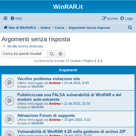
WinRAR.it
FAQ
Iscriviti
Login
C
Sito di WinRAR.it
Indice
Cerca
Argomenti senza risposta
e
Argomenti senza risposta
r
Vai alla ricerca avanzata
c
Cerca
Ricerca avanzata
a
La ricerca ha trovato 12 risultati • Pagina
1
di
1
Argomenti
Vecchio problema violazione sito
Ultimo messaggio da
Andrea
«
14 ott 2016, 9:43
Inviato in
WinRAR
Pubblicizzata una FALSA vulnerabilità di WinRAR e del
modulo auto-estraente
Ultimo messaggio da
Andrea
«
11 ott 2015, 22:33
Inviato in
WinRAR
Attivazione Forum di supporto
Ultimo messaggio da
Andrea
«
15 gen 2015, 0:22
Inviato in
WinRAR
Vulnerabilità di WinRAR 4.20 nella gestione di archivi ZIP
Ultimo messaggio da
Andrea
«
15 apr 2014, 22:34