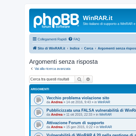
WinRAR.it
Sito italiano di supporto a WinRAR 
Collegamenti Rapidi
FAQ
Sito di WinRAR.it
Indice
Cerca
Argomenti senza rispos
Argomenti senza risposta
Vai alla ricerca avanzata
Cerca
Ricerca avanzata
ARGOMENTI
Vecchio problema violazione sito
da
Andrea
»
14 ott 2016, 9:43
» in
WinRAR
Pubblicizzata una FALSA vulnerabilità di WinR
da
Andrea
»
11 ott 2015, 22:33
» in
WinRAR
Attivazione Forum di supporto
da
Andrea
»
15 gen 2015, 0:22
» in
WinRAR
Vulnerabilità di WinRAR 4.20 nella gestione di 