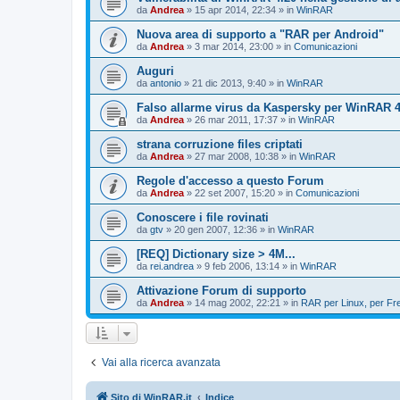
da
Andrea
»
15 apr 2014, 22:34
» in
WinRAR
Nuova area di supporto a "RAR per Android"
da
Andrea
»
3 mar 2014, 23:00
» in
Comunicazioni
Auguri
da
antonio
»
21 dic 2013, 9:40
» in
WinRAR
Falso allarme virus da Kaspersky per WinRAR 4.
da
Andrea
»
26 mar 2011, 17:37
» in
WinRAR
strana corruzione files criptati
da
Andrea
»
27 mar 2008, 10:38
» in
WinRAR
Regole d'accesso a questo Forum
da
Andrea
»
22 set 2007, 15:20
» in
Comunicazioni
Conoscere i file rovinati
da
gtv
»
20 gen 2007, 12:36
» in
WinRAR
[REQ] Dictionary size > 4M...
da
rei.andrea
»
9 feb 2006, 13:14
» in
WinRAR
Attivazione Forum di supporto
da
Andrea
»
14 mag 2002, 22:21
» in
RAR per Linux, per F
Vai alla ricerca avanzata
Sito di WinRAR.it
Indice