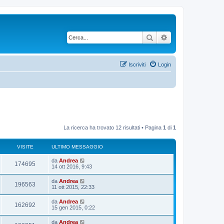
Cerca
Ricerca avanzata
Iscriviti
Login
La ricerca ha trovato 12 risultati • Pagina
1
di
1
VISITE
ULTIMO MESSAGGIO
U
da
Andrea
V
174695
l
14 ott 2016, 9:43
t
i
i
U
da
Andrea
V
196563
m
l
11 ott 2015, 22:33
s
o
t
m
i
i
U
da
Andrea
i
e
V
162692
m
l
15 gen 2015, 0:22
s
s
o
t
s
t
m
i
i
a
U
da
Andrea
i
e