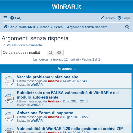
WinRAR.it
FAQ
Iscriviti
Login
C
Sito di WinRAR.it
Indice
Cerca
Argomenti senza risposta
e
Argomenti senza risposta
r
Vai alla ricerca avanzata
c
Cerca
Ricerca avanzata
a
La ricerca ha trovato 12 risultati • Pagina
1
di
1
Argomenti
Vecchio problema violazione sito
Ultimo messaggio da
Andrea
«
14 ott 2016, 9:43
Inviato in
WinRAR
Pubblicizzata una FALSA vulnerabilità di WinRAR e del
modulo auto-estraente
Ultimo messaggio da
Andrea
«
11 ott 2015, 22:33
Inviato in
WinRAR
Attivazione Forum di supporto
Ultimo messaggio da
Andrea
«
15 gen 2015, 0:22
Inviato in
WinRAR
Vulnerabilità di WinRAR 4.20 nella gestione di archivi ZIP
Ultimo messaggio da
Andrea
«
15 apr 2014, 22:34