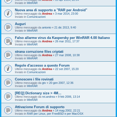
Inviato in
WinRAR
Nuova area di supporto a "RAR per Android"
Ultimo messaggio da
Andrea
«
3 mar 2014, 23:00
Inviato in
Comunicazioni
Auguri
Ultimo messaggio da
antonio
«
21 dic 2013, 9:40
Inviato in
WinRAR
Falso allarme virus da Kaspersky per WinRAR 4.00 Italiano
Ultimo messaggio da
Andrea
«
26 mar 2011, 17:37
Inviato in
WinRAR
strana corruzione files criptati
Ultimo messaggio da
Andrea
«
27 mar 2008, 10:38
Inviato in
WinRAR
Regole d'accesso a questo Forum
Ultimo messaggio da
Andrea
«
22 set 2007, 15:20
Inviato in
Comunicazioni
Conoscere i file rovinati
Ultimo messaggio da
gtv
«
20 gen 2007, 12:36
Inviato in
WinRAR
[REQ] Dictionary size > 4M...
Ultimo messaggio da
rei.andrea
«
9 feb 2006, 13:14
Inviato in
WinRAR
Attivazione Forum di supporto
Ultimo messaggio da
Andrea
«
14 mag 2002, 22:21
Inviato in
RAR per Linux, per FreeBSD e per MacOSX