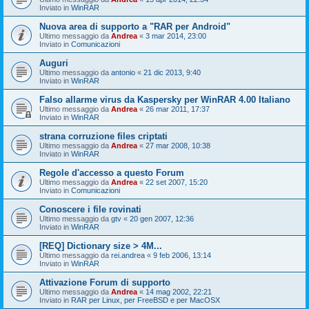
Inviato in
WinRAR
Nuova area di supporto a "RAR per Android"
Ultimo messaggio da
Andrea
«
3 mar 2014, 23:00
Inviato in
Comunicazioni
Auguri
Ultimo messaggio da
antonio
«
21 dic 2013, 9:40
Inviato in
WinRAR
Falso allarme virus da Kaspersky per WinRAR 4.00 Italiano
Ultimo messaggio da
Andrea
«
26 mar 2011, 17:37
Inviato in
WinRAR
strana corruzione files criptati
Ultimo messaggio da
Andrea
«
27 mar 2008, 10:38
Inviato in
WinRAR
Regole d'accesso a questo Forum
Ultimo messaggio da
Andrea
«
22 set 2007, 15:20
Inviato in
Comunicazioni
Conoscere i file rovinati
Ultimo messaggio da
gtv
«
20 gen 2007, 12:36
Inviato in
WinRAR
[REQ] Dictionary size > 4M...
Ultimo messaggio da
rei.andrea
«
9 feb 2006, 13:14
Inviato in
WinRAR
Attivazione Forum di supporto
Ultimo messaggio da
Andrea
«
14 mag 2002, 22:21
Inviato in
RAR per Linux, per FreeBSD e per MacOSX