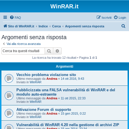
WinRAR.it
FAQ
Iscriviti
Login
C
Sito di WinRAR.it
Indice
Cerca
Argomenti senza risposta
e
Argomenti senza risposta
r
Vai alla ricerca avanzata
c
Cerca
Ricerca avanzata
a
La ricerca ha trovato 12 risultati • Pagina
1
di
1
Argomenti
Vecchio problema violazione sito
Ultimo messaggio da
Andrea
«
14 ott 2016, 9:43
Inviato in
WinRAR
Pubblicizzata una FALSA vulnerabilità di WinRAR e del
modulo auto-estraente
Ultimo messaggio da
Andrea
«
11 ott 2015, 22:33
Inviato in
WinRAR
Attivazione Forum di supporto
Ultimo messaggio da
Andrea
«
15 gen 2015, 0:22
Inviato in
WinRAR
Vulnerabilità di WinRAR 4.20 nella gestione di archivi ZIP
Ultimo messaggio da
Andrea
«
15 apr 2014, 22:34