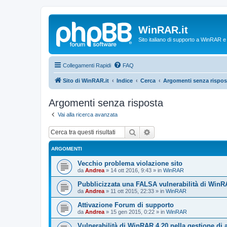
WinRAR.it
Sito italiano di supporto a WinRAR 
Collegamenti Rapidi
FAQ
Sito di WinRAR.it
Indice
Cerca
Argomenti senza rispos
Argomenti senza risposta
Vai alla ricerca avanzata
Cerca
Ricerca avanzata
ARGOMENTI
Vecchio problema violazione sito
da
Andrea
»
14 ott 2016, 9:43
» in
WinRAR
Pubblicizzata una FALSA vulnerabilità di WinR
da
Andrea
»
11 ott 2015, 22:33
» in
WinRAR
Attivazione Forum di supporto
da
Andrea
»
15 gen 2015, 0:22
» in
WinRAR
Vulnerabilità di WinRAR 4.20 nella gestione di 