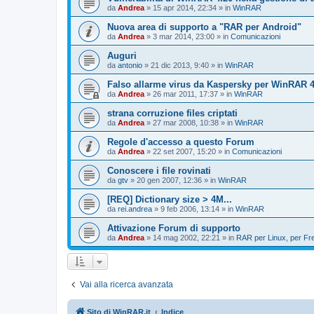
da
Andrea
»
15 apr 2014, 22:34
» in
WinRAR
Nuova area di supporto a "RAR per Android"
da
Andrea
»
3 mar 2014, 23:00
» in
Comunicazioni
Auguri
da
antonio
»
21 dic 2013, 9:40
» in
WinRAR
Falso allarme virus da Kaspersky per WinRAR 4.
da
Andrea
»
26 mar 2011, 17:37
» in
WinRAR
strana corruzione files criptati
da
Andrea
»
27 mar 2008, 10:38
» in
WinRAR
Regole d'accesso a questo Forum
da
Andrea
»
22 set 2007, 15:20
» in
Comunicazioni
Conoscere i file rovinati
da
gtv
»
20 gen 2007, 12:36
» in
WinRAR
[REQ] Dictionary size > 4M...
da
rei.andrea
»
9 feb 2006, 13:14
» in
WinRAR
Attivazione Forum di supporto
da
Andrea
»
14 mag 2002, 22:21
» in
RAR per Linux, per F
Vai alla ricerca avanzata
Sito di WinRAR.it
Indice