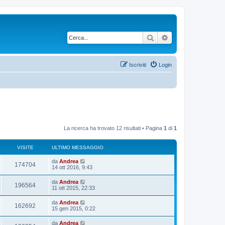
Cerca
Ricerca avanzata
Iscriviti
Login
La ricerca ha trovato 12 risultati • Pagina
1
di
1
VISITE
ULTIMO MESSAGGIO
U
da
Andrea
V
174704
l
14 ott 2016, 9:43
t
i
i
U
da
Andrea
V
196564
m
l
11 ott 2015, 22:33
s
o
t
m
i
i
U
da
Andrea
i
e
V
162692
m
l
15 gen 2015, 0:22
s
s
o
t
s
t
m
i
i
a
U
da
Andrea
i
e