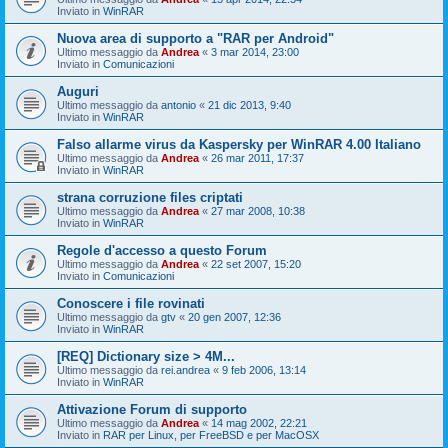
Inviato in
WinRAR
Nuova area di supporto a "RAR per Android"
Ultimo messaggio da
Andrea
«
3 mar 2014, 23:00
Inviato in
Comunicazioni
Auguri
Ultimo messaggio da
antonio
«
21 dic 2013, 9:40
Inviato in
WinRAR
Falso allarme virus da Kaspersky per WinRAR 4.00 Italiano
Ultimo messaggio da
Andrea
«
26 mar 2011, 17:37
Inviato in
WinRAR
strana corruzione files criptati
Ultimo messaggio da
Andrea
«
27 mar 2008, 10:38
Inviato in
WinRAR
Regole d'accesso a questo Forum
Ultimo messaggio da
Andrea
«
22 set 2007, 15:20
Inviato in
Comunicazioni
Conoscere i file rovinati
Ultimo messaggio da
gtv
«
20 gen 2007, 12:36
Inviato in
WinRAR
[REQ] Dictionary size > 4M...
Ultimo messaggio da
rei.andrea
«
9 feb 2006, 13:14
Inviato in
WinRAR
Attivazione Forum di supporto
Ultimo messaggio da
Andrea
«
14 mag 2002, 22:21
Inviato in
RAR per Linux, per FreeBSD e per MacOSX