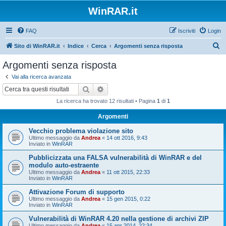
WinRAR.it
FAQ
Iscriviti
Login
C
Sito di WinRAR.it
Indice
Cerca
Argomenti senza risposta
e
Argomenti senza risposta
r
Vai alla ricerca avanzata
c
Cerca
Ricerca avanzata
a
La ricerca ha trovato 12 risultati • Pagina
1
di
1
Argomenti
Vecchio problema violazione sito
Ultimo messaggio da
Andrea
«
14 ott 2016, 9:43
Inviato in
WinRAR
Pubblicizzata una FALSA vulnerabilità di WinRAR e del
modulo auto-estraente
Ultimo messaggio da
Andrea
«
11 ott 2015, 22:33
Inviato in
WinRAR
Attivazione Forum di supporto
Ultimo messaggio da
Andrea
«
15 gen 2015, 0:22
Inviato in
WinRAR
Vulnerabilità di WinRAR 4.20 nella gestione di archivi ZIP
Ultimo messaggio da
Andrea
«
15 apr 2014, 22:34