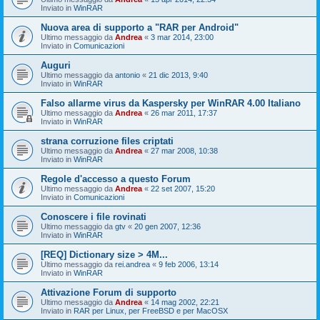
Inviato in
WinRAR
Nuova area di supporto a "RAR per Android"
Ultimo messaggio da
Andrea
«
3 mar 2014, 23:00
Inviato in
Comunicazioni
Auguri
Ultimo messaggio da
antonio
«
21 dic 2013, 9:40
Inviato in
WinRAR
Falso allarme virus da Kaspersky per WinRAR 4.00 Italiano
Ultimo messaggio da
Andrea
«
26 mar 2011, 17:37
Inviato in
WinRAR
strana corruzione files criptati
Ultimo messaggio da
Andrea
«
27 mar 2008, 10:38
Inviato in
WinRAR
Regole d'accesso a questo Forum
Ultimo messaggio da
Andrea
«
22 set 2007, 15:20
Inviato in
Comunicazioni
Conoscere i file rovinati
Ultimo messaggio da
gtv
«
20 gen 2007, 12:36
Inviato in
WinRAR
[REQ] Dictionary size > 4M...
Ultimo messaggio da
rei.andrea
«
9 feb 2006, 13:14
Inviato in
WinRAR
Attivazione Forum di supporto
Ultimo messaggio da
Andrea
«
14 mag 2002, 22:21
Inviato in
RAR per Linux, per FreeBSD e per MacOSX