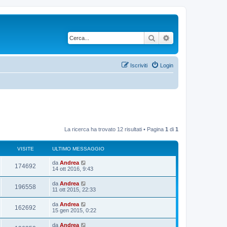
Cerca
Ricerca avanzata
Iscriviti
Login
La ricerca ha trovato 12 risultati • Pagina
1
di
1
VISITE
ULTIMO MESSAGGIO
U
da
Andrea
V
174692
l
14 ott 2016, 9:43
t
i
i
U
da
Andrea
V
196558
m
l
11 ott 2015, 22:33
s
o
t
m
i
i
U
da
Andrea
i
e
V
162692
m
l
15 gen 2015, 0:22
s
s
o
t
s
t
m
i
i
a
U
da
Andrea
i
e