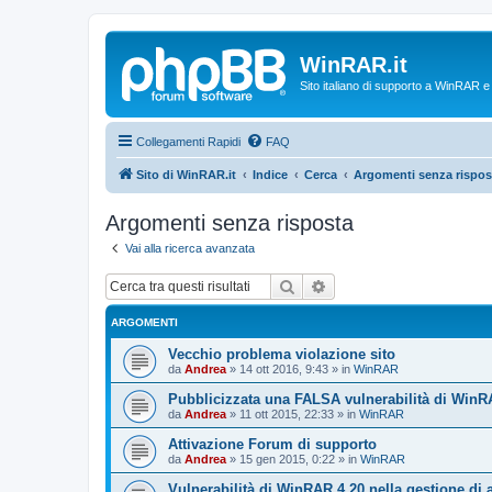
WinRAR.it
Sito italiano di supporto a WinRAR 
Collegamenti Rapidi
FAQ
Sito di WinRAR.it
Indice
Cerca
Argomenti senza rispos
Argomenti senza risposta
Vai alla ricerca avanzata
Cerca
Ricerca avanzata
ARGOMENTI
Vecchio problema violazione sito
da
Andrea
»
14 ott 2016, 9:43
» in
WinRAR
Pubblicizzata una FALSA vulnerabilità di WinR
da
Andrea
»
11 ott 2015, 22:33
» in
WinRAR
Attivazione Forum di supporto
da
Andrea
»
15 gen 2015, 0:22
» in
WinRAR
Vulnerabilità di WinRAR 4.20 nella gestione di 