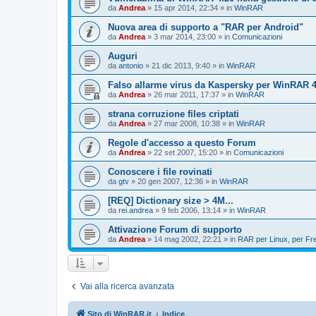
da
Andrea
»
15 apr 2014, 22:34
» in
WinRAR
Nuova area di supporto a "RAR per Android"
da
Andrea
»
3 mar 2014, 23:00
» in
Comunicazioni
Auguri
da
antonio
»
21 dic 2013, 9:40
» in
WinRAR
Falso allarme virus da Kaspersky per WinRAR 4.
da
Andrea
»
26 mar 2011, 17:37
» in
WinRAR
strana corruzione files criptati
da
Andrea
»
27 mar 2008, 10:38
» in
WinRAR
Regole d'accesso a questo Forum
da
Andrea
»
22 set 2007, 15:20
» in
Comunicazioni
Conoscere i file rovinati
da
gtv
»
20 gen 2007, 12:36
» in
WinRAR
[REQ] Dictionary size > 4M...
da
rei.andrea
»
9 feb 2006, 13:14
» in
WinRAR
Attivazione Forum di supporto
da
Andrea
»
14 mag 2002, 22:21
» in
RAR per Linux, per F
Vai alla ricerca avanzata
Sito di WinRAR.it
Indice