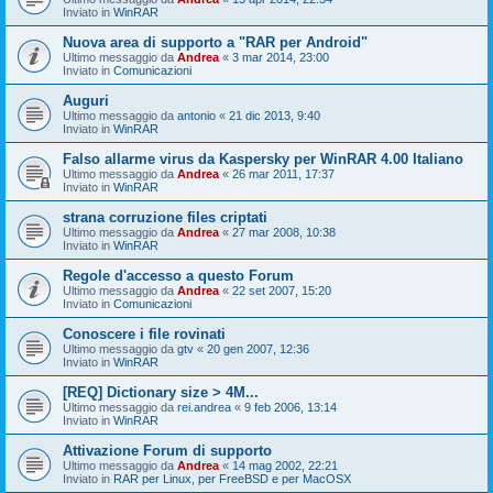
Inviato in
WinRAR
Nuova area di supporto a "RAR per Android"
Ultimo messaggio da
Andrea
«
3 mar 2014, 23:00
Inviato in
Comunicazioni
Auguri
Ultimo messaggio da
antonio
«
21 dic 2013, 9:40
Inviato in
WinRAR
Falso allarme virus da Kaspersky per WinRAR 4.00 Italiano
Ultimo messaggio da
Andrea
«
26 mar 2011, 17:37
Inviato in
WinRAR
strana corruzione files criptati
Ultimo messaggio da
Andrea
«
27 mar 2008, 10:38
Inviato in
WinRAR
Regole d'accesso a questo Forum
Ultimo messaggio da
Andrea
«
22 set 2007, 15:20
Inviato in
Comunicazioni
Conoscere i file rovinati
Ultimo messaggio da
gtv
«
20 gen 2007, 12:36
Inviato in
WinRAR
[REQ] Dictionary size > 4M...
Ultimo messaggio da
rei.andrea
«
9 feb 2006, 13:14
Inviato in
WinRAR
Attivazione Forum di supporto
Ultimo messaggio da
Andrea
«
14 mag 2002, 22:21
Inviato in
RAR per Linux, per FreeBSD e per MacOSX