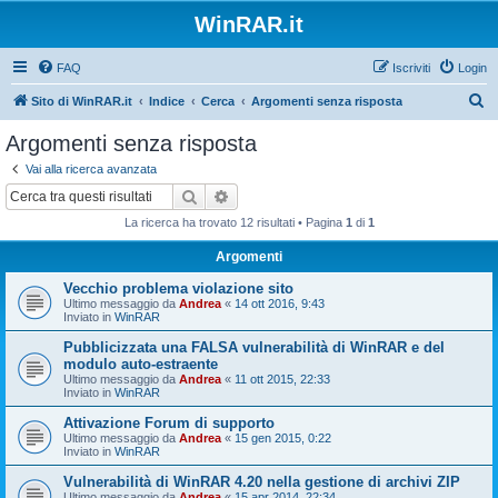
WinRAR.it
FAQ
Iscriviti
Login
C
Sito di WinRAR.it
Indice
Cerca
Argomenti senza risposta
e
Argomenti senza risposta
r
Vai alla ricerca avanzata
c
Cerca
Ricerca avanzata
a
La ricerca ha trovato 12 risultati • Pagina
1
di
1
Argomenti
Vecchio problema violazione sito
Ultimo messaggio da
Andrea
«
14 ott 2016, 9:43
Inviato in
WinRAR
Pubblicizzata una FALSA vulnerabilità di WinRAR e del
modulo auto-estraente
Ultimo messaggio da
Andrea
«
11 ott 2015, 22:33
Inviato in
WinRAR
Attivazione Forum di supporto
Ultimo messaggio da
Andrea
«
15 gen 2015, 0:22
Inviato in
WinRAR
Vulnerabilità di WinRAR 4.20 nella gestione di archivi ZIP
Ultimo messaggio da
Andrea
«
15 apr 2014, 22:34