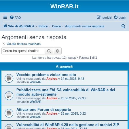
WinRAR.it
FAQ
Iscriviti
Login
C
Sito di WinRAR.it
Indice
Cerca
Argomenti senza risposta
e
Argomenti senza risposta
r
Vai alla ricerca avanzata
c
Cerca
Ricerca avanzata
a
La ricerca ha trovato 12 risultati • Pagina
1
di
1
Argomenti
Vecchio problema violazione sito
Ultimo messaggio da
Andrea
«
14 ott 2016, 9:43
Inviato in
WinRAR
Pubblicizzata una FALSA vulnerabilità di WinRAR e del
modulo auto-estraente
Ultimo messaggio da
Andrea
«
11 ott 2015, 22:33
Inviato in
WinRAR
Attivazione Forum di supporto
Ultimo messaggio da
Andrea
«
15 gen 2015, 0:22
Inviato in
WinRAR
Vulnerabilità di WinRAR 4.20 nella gestione di archivi ZIP
Ultimo messaggio da
Andrea
«
15 apr 2014, 22:34