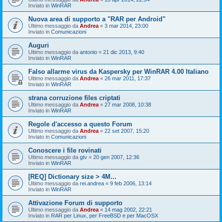
Inviato in
WinRAR
Nuova area di supporto a "RAR per Android"
Ultimo messaggio da
Andrea
«
3 mar 2014, 23:00
Inviato in
Comunicazioni
Auguri
Ultimo messaggio da
antonio
«
21 dic 2013, 9:40
Inviato in
WinRAR
Falso allarme virus da Kaspersky per WinRAR 4.00 Italiano
Ultimo messaggio da
Andrea
«
26 mar 2011, 17:37
Inviato in
WinRAR
strana corruzione files criptati
Ultimo messaggio da
Andrea
«
27 mar 2008, 10:38
Inviato in
WinRAR
Regole d'accesso a questo Forum
Ultimo messaggio da
Andrea
«
22 set 2007, 15:20
Inviato in
Comunicazioni
Conoscere i file rovinati
Ultimo messaggio da
gtv
«
20 gen 2007, 12:36
Inviato in
WinRAR
[REQ] Dictionary size > 4M...
Ultimo messaggio da
rei.andrea
«
9 feb 2006, 13:14
Inviato in
WinRAR
Attivazione Forum di supporto
Ultimo messaggio da
Andrea
«
14 mag 2002, 22:21
Inviato in
RAR per Linux, per FreeBSD e per MacOSX