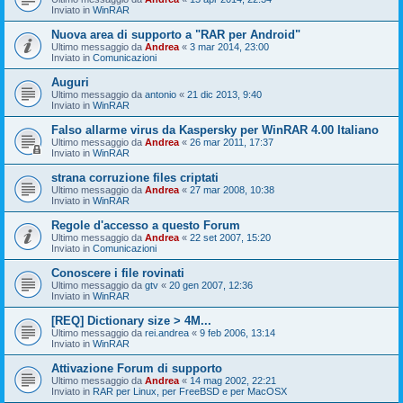
Inviato in
WinRAR
Nuova area di supporto a "RAR per Android"
Ultimo messaggio da
Andrea
«
3 mar 2014, 23:00
Inviato in
Comunicazioni
Auguri
Ultimo messaggio da
antonio
«
21 dic 2013, 9:40
Inviato in
WinRAR
Falso allarme virus da Kaspersky per WinRAR 4.00 Italiano
Ultimo messaggio da
Andrea
«
26 mar 2011, 17:37
Inviato in
WinRAR
strana corruzione files criptati
Ultimo messaggio da
Andrea
«
27 mar 2008, 10:38
Inviato in
WinRAR
Regole d'accesso a questo Forum
Ultimo messaggio da
Andrea
«
22 set 2007, 15:20
Inviato in
Comunicazioni
Conoscere i file rovinati
Ultimo messaggio da
gtv
«
20 gen 2007, 12:36
Inviato in
WinRAR
[REQ] Dictionary size > 4M...
Ultimo messaggio da
rei.andrea
«
9 feb 2006, 13:14
Inviato in
WinRAR
Attivazione Forum di supporto
Ultimo messaggio da
Andrea
«
14 mag 2002, 22:21
Inviato in
RAR per Linux, per FreeBSD e per MacOSX