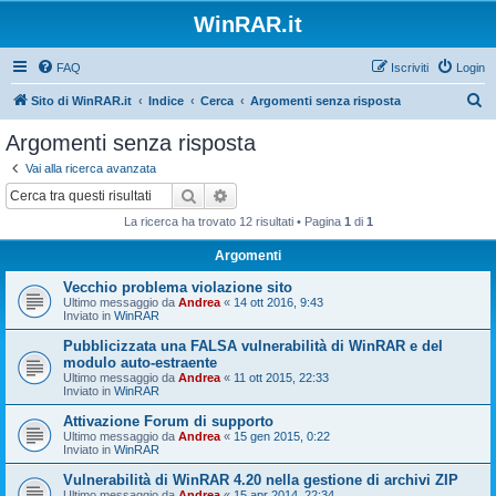
WinRAR.it
FAQ
Iscriviti
Login
C
Sito di WinRAR.it
Indice
Cerca
Argomenti senza risposta
e
Argomenti senza risposta
r
Vai alla ricerca avanzata
c
Cerca
Ricerca avanzata
a
La ricerca ha trovato 12 risultati • Pagina
1
di
1
Argomenti
Vecchio problema violazione sito
Ultimo messaggio da
Andrea
«
14 ott 2016, 9:43
Inviato in
WinRAR
Pubblicizzata una FALSA vulnerabilità di WinRAR e del
modulo auto-estraente
Ultimo messaggio da
Andrea
«
11 ott 2015, 22:33
Inviato in
WinRAR
Attivazione Forum di supporto
Ultimo messaggio da
Andrea
«
15 gen 2015, 0:22
Inviato in
WinRAR
Vulnerabilità di WinRAR 4.20 nella gestione di archivi ZIP
Ultimo messaggio da
Andrea
«
15 apr 2014, 22:34