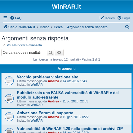
WinRAR.it
FAQ
Iscriviti
Login
C
Sito di WinRAR.it
Indice
Cerca
Argomenti senza risposta
e
Argomenti senza risposta
r
Vai alla ricerca avanzata
c
Cerca
Ricerca avanzata
a
La ricerca ha trovato 12 risultati • Pagina
1
di
1
Argomenti
Vecchio problema violazione sito
Ultimo messaggio da
Andrea
«
14 ott 2016, 9:43
Inviato in
WinRAR
Pubblicizzata una FALSA vulnerabilità di WinRAR e del
modulo auto-estraente
Ultimo messaggio da
Andrea
«
11 ott 2015, 22:33
Inviato in
WinRAR
Attivazione Forum di supporto
Ultimo messaggio da
Andrea
«
15 gen 2015, 0:22
Inviato in
WinRAR
Vulnerabilità di WinRAR 4.20 nella gestione di archivi ZIP
Ultimo messaggio da
Andrea
«
15 apr 2014, 22:34