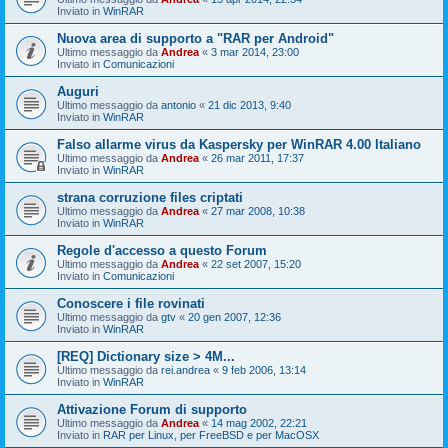
Inviato in
WinRAR
Nuova area di supporto a "RAR per Android"
Ultimo messaggio da
Andrea
«
3 mar 2014, 23:00
Inviato in
Comunicazioni
Auguri
Ultimo messaggio da
antonio
«
21 dic 2013, 9:40
Inviato in
WinRAR
Falso allarme virus da Kaspersky per WinRAR 4.00 Italiano
Ultimo messaggio da
Andrea
«
26 mar 2011, 17:37
Inviato in
WinRAR
strana corruzione files criptati
Ultimo messaggio da
Andrea
«
27 mar 2008, 10:38
Inviato in
WinRAR
Regole d'accesso a questo Forum
Ultimo messaggio da
Andrea
«
22 set 2007, 15:20
Inviato in
Comunicazioni
Conoscere i file rovinati
Ultimo messaggio da
gtv
«
20 gen 2007, 12:36
Inviato in
WinRAR
[REQ] Dictionary size > 4M...
Ultimo messaggio da
rei.andrea
«
9 feb 2006, 13:14
Inviato in
WinRAR
Attivazione Forum di supporto
Ultimo messaggio da
Andrea
«
14 mag 2002, 22:21
Inviato in
RAR per Linux, per FreeBSD e per MacOSX