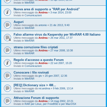
Inviato in
WinRAR
Nuova area di supporto a "RAR per Android"
Ultimo messaggio da
Andrea
«
3 mar 2014, 23:00
Inviato in
Comunicazioni
Auguri
Ultimo messaggio da
antonio
«
21 dic 2013, 9:40
Inviato in
WinRAR
Falso allarme virus da Kaspersky per WinRAR 4.00 Italiano
Ultimo messaggio da
Andrea
«
26 mar 2011, 17:37
Inviato in
WinRAR
strana corruzione files criptati
Ultimo messaggio da
Andrea
«
27 mar 2008, 10:38
Inviato in
WinRAR
Regole d'accesso a questo Forum
Ultimo messaggio da
Andrea
«
22 set 2007, 15:20
Inviato in
Comunicazioni
Conoscere i file rovinati
Ultimo messaggio da
gtv
«
20 gen 2007, 12:36
Inviato in
WinRAR
[REQ] Dictionary size > 4M...
Ultimo messaggio da
rei.andrea
«
9 feb 2006, 13:14
Inviato in
WinRAR
Attivazione Forum di supporto
Ultimo messaggio da
Andrea
«
14 mag 2002, 22:21
Inviato in
RAR per Linux, per FreeBSD e per MacOSX