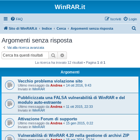
WinRAR.it
FAQ
Iscriviti
Login
C
Sito di WinRAR.it
Indice
Cerca
Argomenti senza risposta
e
Argomenti senza risposta
r
Vai alla ricerca avanzata
c
Cerca
Ricerca avanzata
a
La ricerca ha trovato 12 risultati • Pagina
1
di
1
Argomenti
Vecchio problema violazione sito
Ultimo messaggio da
Andrea
«
14 ott 2016, 9:43
Inviato in
WinRAR
Pubblicizzata una FALSA vulnerabilità di WinRAR e del
modulo auto-estraente
Ultimo messaggio da
Andrea
«
11 ott 2015, 22:33
Inviato in
WinRAR
Attivazione Forum di supporto
Ultimo messaggio da
Andrea
«
15 gen 2015, 0:22
Inviato in
WinRAR
Vulnerabilità di WinRAR 4.20 nella gestione di archivi ZIP
Ultimo messaggio da
Andrea
«
15 apr 2014, 22:34