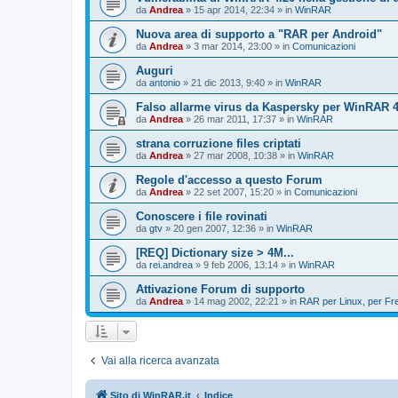
da
Andrea
»
15 apr 2014, 22:34
» in
WinRAR
Nuova area di supporto a "RAR per Android"
da
Andrea
»
3 mar 2014, 23:00
» in
Comunicazioni
Auguri
da
antonio
»
21 dic 2013, 9:40
» in
WinRAR
Falso allarme virus da Kaspersky per WinRAR 4.
da
Andrea
»
26 mar 2011, 17:37
» in
WinRAR
strana corruzione files criptati
da
Andrea
»
27 mar 2008, 10:38
» in
WinRAR
Regole d'accesso a questo Forum
da
Andrea
»
22 set 2007, 15:20
» in
Comunicazioni
Conoscere i file rovinati
da
gtv
»
20 gen 2007, 12:36
» in
WinRAR
[REQ] Dictionary size > 4M...
da
rei.andrea
»
9 feb 2006, 13:14
» in
WinRAR
Attivazione Forum di supporto
da
Andrea
»
14 mag 2002, 22:21
» in
RAR per Linux, per F
Vai alla ricerca avanzata
Sito di WinRAR.it
Indice