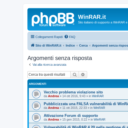
WinRAR.it
Sito italiano di supporto a WinRAR 
Collegamenti Rapidi
FAQ
Sito di WinRAR.it
Indice
Cerca
Argomenti senza rispos
Argomenti senza risposta
Vai alla ricerca avanzata
Cerca
Ricerca avanzata
ARGOMENTI
Vecchio problema violazione sito
da
Andrea
»
14 ott 2016, 9:43
» in
WinRAR
Pubblicizzata una FALSA vulnerabilità di WinR
da
Andrea
»
11 ott 2015, 22:33
» in
WinRAR
Attivazione Forum di supporto
da
Andrea
»
15 gen 2015, 0:22
» in
WinRAR
Vulnerabilità di WinRAR 4.20 nella gestione di 