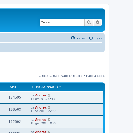
Cerca
Ricerca avanzata
Iscriviti
Login
La ricerca ha trovato 12 risultati • Pagina
1
di
1
VISITE
ULTIMO MESSAGGIO
U
da
Andrea
V
174695
l
14 ott 2016, 9:43
t
i
i
U
da
Andrea
V
196563
m
l
11 ott 2015, 22:33
s
o
t
m
i
i
U
da
Andrea
i
e
V
162692
m
l
15 gen 2015, 0:22
s
s
o
t
s
t
m
i
i
a
U
da
Andrea
i
e