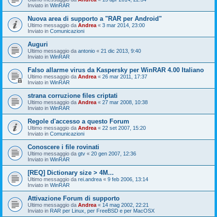
Inviato in
WinRAR
Nuova area di supporto a "RAR per Android"
Ultimo messaggio da
Andrea
«
3 mar 2014, 23:00
Inviato in
Comunicazioni
Auguri
Ultimo messaggio da
antonio
«
21 dic 2013, 9:40
Inviato in
WinRAR
Falso allarme virus da Kaspersky per WinRAR 4.00 Italiano
Ultimo messaggio da
Andrea
«
26 mar 2011, 17:37
Inviato in
WinRAR
strana corruzione files criptati
Ultimo messaggio da
Andrea
«
27 mar 2008, 10:38
Inviato in
WinRAR
Regole d'accesso a questo Forum
Ultimo messaggio da
Andrea
«
22 set 2007, 15:20
Inviato in
Comunicazioni
Conoscere i file rovinati
Ultimo messaggio da
gtv
«
20 gen 2007, 12:36
Inviato in
WinRAR
[REQ] Dictionary size > 4M...
Ultimo messaggio da
rei.andrea
«
9 feb 2006, 13:14
Inviato in
WinRAR
Attivazione Forum di supporto
Ultimo messaggio da
Andrea
«
14 mag 2002, 22:21
Inviato in
RAR per Linux, per FreeBSD e per MacOSX