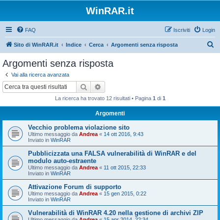
WinRAR.it
FAQ
Iscriviti
Login
C
Sito di WinRAR.it
Indice
Cerca
Argomenti senza risposta
e
Argomenti senza risposta
r
Vai alla ricerca avanzata
c
Cerca
Ricerca avanzata
a
La ricerca ha trovato 12 risultati • Pagina
1
di
1
Argomenti
Vecchio problema violazione sito
Ultimo messaggio da
Andrea
«
14 ott 2016, 9:43
Inviato in
WinRAR
Pubblicizzata una FALSA vulnerabilità di WinRAR e del
modulo auto-estraente
Ultimo messaggio da
Andrea
«
11 ott 2015, 22:33
Inviato in
WinRAR
Attivazione Forum di supporto
Ultimo messaggio da
Andrea
«
15 gen 2015, 0:22
Inviato in
WinRAR
Vulnerabilità di WinRAR 4.20 nella gestione di archivi ZIP
Ultimo messaggio da
Andrea
«
15 apr 2014, 22:34