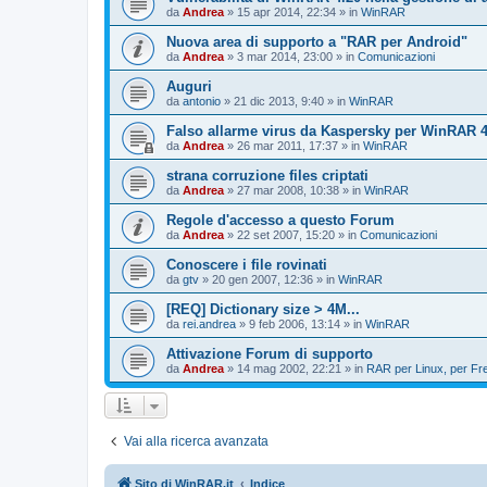
da
Andrea
»
15 apr 2014, 22:34
» in
WinRAR
Nuova area di supporto a "RAR per Android"
da
Andrea
»
3 mar 2014, 23:00
» in
Comunicazioni
Auguri
da
antonio
»
21 dic 2013, 9:40
» in
WinRAR
Falso allarme virus da Kaspersky per WinRAR 4.
da
Andrea
»
26 mar 2011, 17:37
» in
WinRAR
strana corruzione files criptati
da
Andrea
»
27 mar 2008, 10:38
» in
WinRAR
Regole d'accesso a questo Forum
da
Andrea
»
22 set 2007, 15:20
» in
Comunicazioni
Conoscere i file rovinati
da
gtv
»
20 gen 2007, 12:36
» in
WinRAR
[REQ] Dictionary size > 4M...
da
rei.andrea
»
9 feb 2006, 13:14
» in
WinRAR
Attivazione Forum di supporto
da
Andrea
»
14 mag 2002, 22:21
» in
RAR per Linux, per F
Vai alla ricerca avanzata
Sito di WinRAR.it
Indice