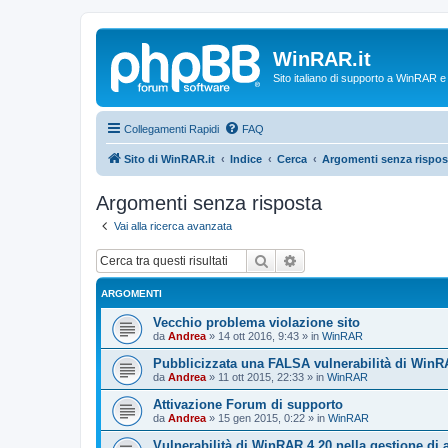
WinRAR.it
Sito italiano di supporto a WinRAR 
Collegamenti Rapidi
FAQ
Sito di WinRAR.it
Indice
Cerca
Argomenti senza rispos
Argomenti senza risposta
Vai alla ricerca avanzata
Cerca
Ricerca avanzata
ARGOMENTI
Vecchio problema violazione sito
da
Andrea
»
14 ott 2016, 9:43
» in
WinRAR
Pubblicizzata una FALSA vulnerabilità di WinR
da
Andrea
»
11 ott 2015, 22:33
» in
WinRAR
Attivazione Forum di supporto
da
Andrea
»
15 gen 2015, 0:22
» in
WinRAR
Vulnerabilità di WinRAR 4.20 nella gestione di 