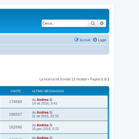
Cerca
Ricerca avanzata
Iscriviti
Login
La ricerca ha trovato 12 risultati • Pagina
1
di
1
VISITE
ULTIMO MESSAGGIO
U
da
Andrea
V
174689
l
14 ott 2016, 9:43
t
i
i
U
da
Andrea
V
196557
m
l
11 ott 2015, 22:33
s
o
t
m
i
i
U
da
Andrea
i
e
V
162690
m
l
15 gen 2015, 0:22
s
s
o
t
s
t
m
i
i
a
U
da
Andrea
i
e