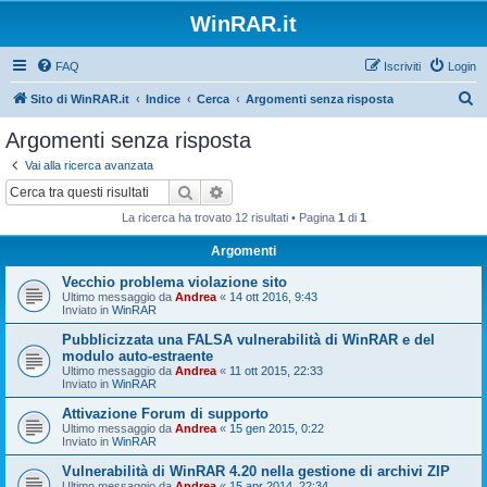
WinRAR.it
FAQ
Iscriviti
Login
C
Sito di WinRAR.it
Indice
Cerca
Argomenti senza risposta
e
Argomenti senza risposta
r
Vai alla ricerca avanzata
c
Cerca
Ricerca avanzata
a
La ricerca ha trovato 12 risultati • Pagina
1
di
1
Argomenti
Vecchio problema violazione sito
Ultimo messaggio da
Andrea
«
14 ott 2016, 9:43
Inviato in
WinRAR
Pubblicizzata una FALSA vulnerabilità di WinRAR e del
modulo auto-estraente
Ultimo messaggio da
Andrea
«
11 ott 2015, 22:33
Inviato in
WinRAR
Attivazione Forum di supporto
Ultimo messaggio da
Andrea
«
15 gen 2015, 0:22
Inviato in
WinRAR
Vulnerabilità di WinRAR 4.20 nella gestione di archivi ZIP
Ultimo messaggio da
Andrea
«
15 apr 2014, 22:34