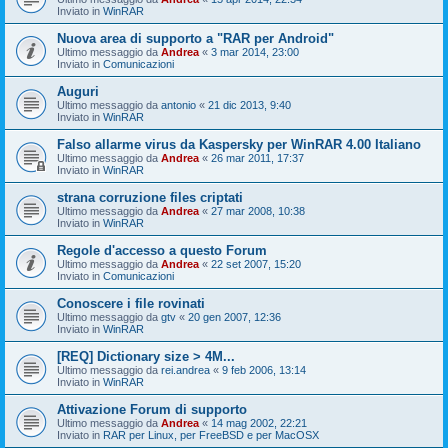
Inviato in
WinRAR
Nuova area di supporto a "RAR per Android"
Ultimo messaggio da
Andrea
«
3 mar 2014, 23:00
Inviato in
Comunicazioni
Auguri
Ultimo messaggio da
antonio
«
21 dic 2013, 9:40
Inviato in
WinRAR
Falso allarme virus da Kaspersky per WinRAR 4.00 Italiano
Ultimo messaggio da
Andrea
«
26 mar 2011, 17:37
Inviato in
WinRAR
strana corruzione files criptati
Ultimo messaggio da
Andrea
«
27 mar 2008, 10:38
Inviato in
WinRAR
Regole d'accesso a questo Forum
Ultimo messaggio da
Andrea
«
22 set 2007, 15:20
Inviato in
Comunicazioni
Conoscere i file rovinati
Ultimo messaggio da
gtv
«
20 gen 2007, 12:36
Inviato in
WinRAR
[REQ] Dictionary size > 4M...
Ultimo messaggio da
rei.andrea
«
9 feb 2006, 13:14
Inviato in
WinRAR
Attivazione Forum di supporto
Ultimo messaggio da
Andrea
«
14 mag 2002, 22:21
Inviato in
RAR per Linux, per FreeBSD e per MacOSX