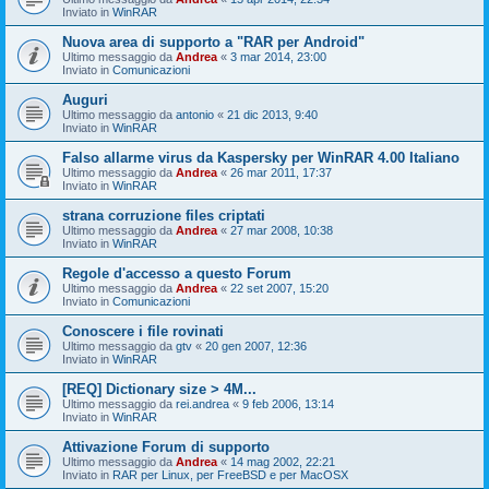
Inviato in
WinRAR
Nuova area di supporto a "RAR per Android"
Ultimo messaggio da
Andrea
«
3 mar 2014, 23:00
Inviato in
Comunicazioni
Auguri
Ultimo messaggio da
antonio
«
21 dic 2013, 9:40
Inviato in
WinRAR
Falso allarme virus da Kaspersky per WinRAR 4.00 Italiano
Ultimo messaggio da
Andrea
«
26 mar 2011, 17:37
Inviato in
WinRAR
strana corruzione files criptati
Ultimo messaggio da
Andrea
«
27 mar 2008, 10:38
Inviato in
WinRAR
Regole d'accesso a questo Forum
Ultimo messaggio da
Andrea
«
22 set 2007, 15:20
Inviato in
Comunicazioni
Conoscere i file rovinati
Ultimo messaggio da
gtv
«
20 gen 2007, 12:36
Inviato in
WinRAR
[REQ] Dictionary size > 4M...
Ultimo messaggio da
rei.andrea
«
9 feb 2006, 13:14
Inviato in
WinRAR
Attivazione Forum di supporto
Ultimo messaggio da
Andrea
«
14 mag 2002, 22:21
Inviato in
RAR per Linux, per FreeBSD e per MacOSX