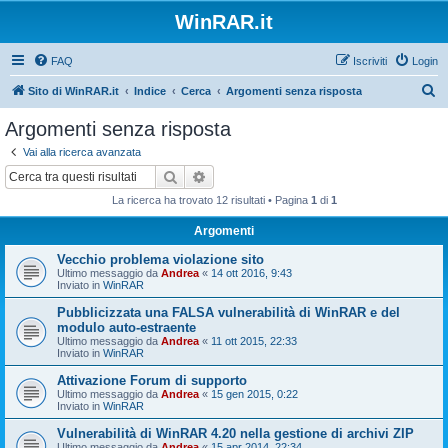
WinRAR.it
FAQ
Iscriviti
Login
C
Sito di WinRAR.it
Indice
Cerca
Argomenti senza risposta
e
Argomenti senza risposta
r
Vai alla ricerca avanzata
c
Cerca
Ricerca avanzata
a
La ricerca ha trovato 12 risultati • Pagina
1
di
1
Argomenti
Vecchio problema violazione sito
Ultimo messaggio da
Andrea
«
14 ott 2016, 9:43
Inviato in
WinRAR
Pubblicizzata una FALSA vulnerabilità di WinRAR e del
modulo auto-estraente
Ultimo messaggio da
Andrea
«
11 ott 2015, 22:33
Inviato in
WinRAR
Attivazione Forum di supporto
Ultimo messaggio da
Andrea
«
15 gen 2015, 0:22
Inviato in
WinRAR
Vulnerabilità di WinRAR 4.20 nella gestione di archivi ZIP
Ultimo messaggio da
Andrea
«
15 apr 2014, 22:34