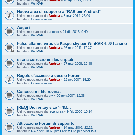
Inviato in
WinRAR
Nuova area di supporto a "RAR per Android"
Ultimo messaggio da
Andrea
«
3 mar 2014, 23:00
Inviato in
Comunicazioni
Auguri
Ultimo messaggio da
antonio
«
21 dic 2013, 9:40
Inviato in
WinRAR
Falso allarme virus da Kaspersky per WinRAR 4.00 Italiano
Ultimo messaggio da
Andrea
«
26 mar 2011, 17:37
Inviato in
WinRAR
strana corruzione files criptati
Ultimo messaggio da
Andrea
«
27 mar 2008, 10:38
Inviato in
WinRAR
Regole d'accesso a questo Forum
Ultimo messaggio da
Andrea
«
22 set 2007, 15:20
Inviato in
Comunicazioni
Conoscere i file rovinati
Ultimo messaggio da
gtv
«
20 gen 2007, 12:36
Inviato in
WinRAR
[REQ] Dictionary size > 4M...
Ultimo messaggio da
rei.andrea
«
9 feb 2006, 13:14
Inviato in
WinRAR
Attivazione Forum di supporto
Ultimo messaggio da
Andrea
«
14 mag 2002, 22:21
Inviato in
RAR per Linux, per FreeBSD e per MacOSX