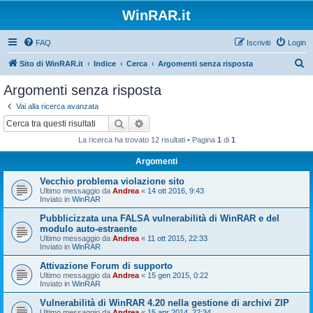
WinRAR.it
FAQ
Iscriviti
Login
C
Sito di WinRAR.it
Indice
Cerca
Argomenti senza risposta
e
Argomenti senza risposta
r
Vai alla ricerca avanzata
c
Cerca
Ricerca avanzata
a
La ricerca ha trovato 12 risultati • Pagina
1
di
1
Argomenti
Vecchio problema violazione sito
Ultimo messaggio da
Andrea
«
14 ott 2016, 9:43
Inviato in
WinRAR
Pubblicizzata una FALSA vulnerabilità di WinRAR e del
modulo auto-estraente
Ultimo messaggio da
Andrea
«
11 ott 2015, 22:33
Inviato in
WinRAR
Attivazione Forum di supporto
Ultimo messaggio da
Andrea
«
15 gen 2015, 0:22
Inviato in
WinRAR
Vulnerabilità di WinRAR 4.20 nella gestione di archivi ZIP
Ultimo messaggio da
Andrea
«
15 apr 2014, 22:34