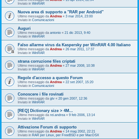
Inviato in
WinRAR
Nuova area di supporto a "RAR per Android"
Ultimo messaggio da
Andrea
«
3 mar 2014, 23:00
Inviato in
Comunicazioni
Auguri
Ultimo messaggio da
antonio
«
21 dic 2013, 9:40
Inviato in
WinRAR
Falso allarme virus da Kaspersky per WinRAR 4.00 Italiano
Ultimo messaggio da
Andrea
«
26 mar 2011, 17:37
Inviato in
WinRAR
strana corruzione files criptati
Ultimo messaggio da
Andrea
«
27 mar 2008, 10:38
Inviato in
WinRAR
Regole d'accesso a questo Forum
Ultimo messaggio da
Andrea
«
22 set 2007, 15:20
Inviato in
Comunicazioni
Conoscere i file rovinati
Ultimo messaggio da
gtv
«
20 gen 2007, 12:36
Inviato in
WinRAR
[REQ] Dictionary size > 4M...
Ultimo messaggio da
rei.andrea
«
9 feb 2006, 13:14
Inviato in
WinRAR
Attivazione Forum di supporto
Ultimo messaggio da
Andrea
«
14 mag 2002, 22:21
Inviato in
RAR per Linux, per FreeBSD e per MacOSX