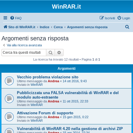
WinRAR.it
FAQ
Iscriviti
Login
C
Sito di WinRAR.it
Indice
Cerca
Argomenti senza risposta
e
Argomenti senza risposta
r
Vai alla ricerca avanzata
c
Cerca
Ricerca avanzata
a
La ricerca ha trovato 12 risultati • Pagina
1
di
1
Argomenti
Vecchio problema violazione sito
Ultimo messaggio da
Andrea
«
14 ott 2016, 9:43
Inviato in
WinRAR
Pubblicizzata una FALSA vulnerabilità di WinRAR e del
modulo auto-estraente
Ultimo messaggio da
Andrea
«
11 ott 2015, 22:33
Inviato in
WinRAR
Attivazione Forum di supporto
Ultimo messaggio da
Andrea
«
15 gen 2015, 0:22
Inviato in
WinRAR
Vulnerabilità di WinRAR 4.20 nella gestione di archivi ZIP
Ultimo messaggio da
Andrea
«
15 apr 2014, 22:34