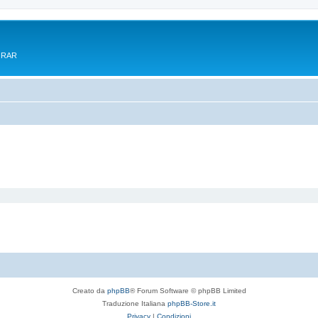
e RAR
Creato da
phpBB
® Forum Software © phpBB Limited
Traduzione Italiana
phpBB-Store.it
Privacy
|
Condizioni