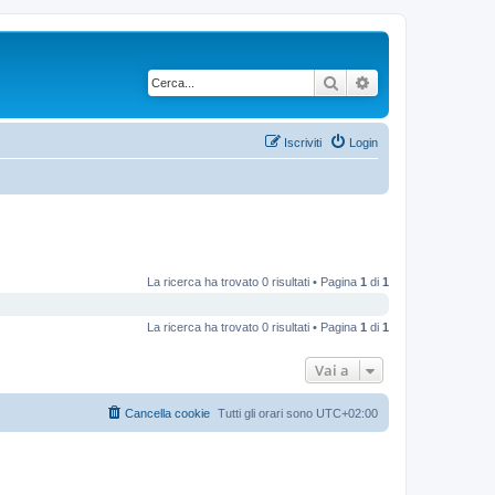
Cerca
Ricerca avanzata
Iscriviti
Login
La ricerca ha trovato 0 risultati • Pagina
1
di
1
La ricerca ha trovato 0 risultati • Pagina
1
di
1
Vai a
Cancella cookie
Tutti gli orari sono
UTC+02:00