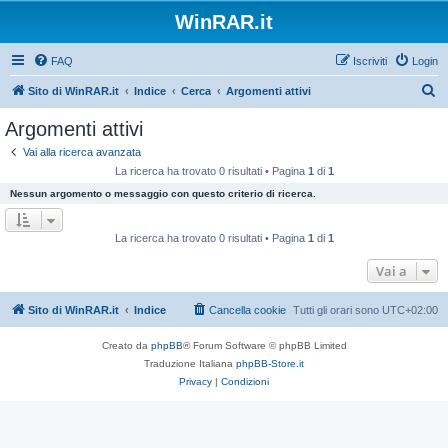
WinRAR.it
FAQ
Iscriviti
Login
C
Sito di WinRAR.it
Indice
Cerca
Argomenti attivi
e
Argomenti attivi
r
Vai alla ricerca avanzata
c
La ricerca ha trovato 0 risultati • Pagina
1
di
1
a
Nessun argomento o messaggio con questo criterio di ricerca.
La ricerca ha trovato 0 risultati • Pagina
1
di
1
Vai a
Sito di WinRAR.it
Indice
Cancella cookie
Tutti gli orari sono
UTC+02:00
Creato da
phpBB
® Forum Software © phpBB Limited
Traduzione Italiana
phpBB-Store.it
Privacy
|
Condizioni