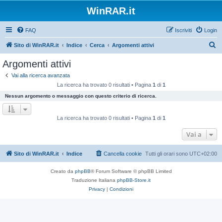
WinRAR.it
FAQ
Iscriviti
Login
C
Sito di WinRAR.it
Indice
Cerca
Argomenti attivi
e
Argomenti attivi
r
Vai alla ricerca avanzata
c
La ricerca ha trovato 0 risultati • Pagina
1
di
1
a
Nessun argomento o messaggio con questo criterio di ricerca.
La ricerca ha trovato 0 risultati • Pagina
1
di
1
Vai a
Sito di WinRAR.it
Indice
Cancella cookie
Tutti gli orari sono
UTC+02:00
Creato da
phpBB
® Forum Software © phpBB Limited
Traduzione Italiana
phpBB-Store.it
Privacy
|
Condizioni