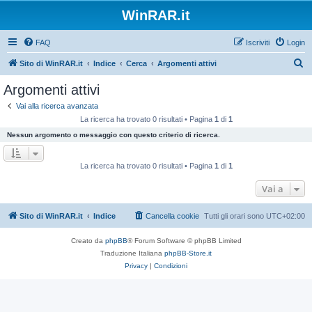
WinRAR.it
FAQ
Iscriviti
Login
C
Sito di WinRAR.it
Indice
Cerca
Argomenti attivi
e
Argomenti attivi
r
Vai alla ricerca avanzata
c
La ricerca ha trovato 0 risultati • Pagina
1
di
1
a
Nessun argomento o messaggio con questo criterio di ricerca.
La ricerca ha trovato 0 risultati • Pagina
1
di
1
Vai a
Sito di WinRAR.it
Indice
Cancella cookie
Tutti gli orari sono
UTC+02:00
Creato da
phpBB
® Forum Software © phpBB Limited
Traduzione Italiana
phpBB-Store.it
Privacy
|
Condizioni