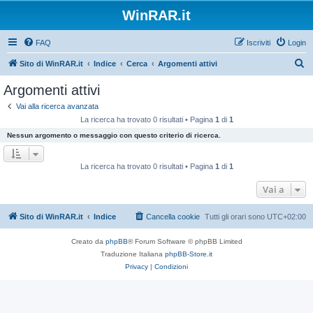
WinRAR.it
FAQ
Iscriviti
Login
C
Sito di WinRAR.it
Indice
Cerca
Argomenti attivi
e
Argomenti attivi
r
Vai alla ricerca avanzata
c
La ricerca ha trovato 0 risultati • Pagina
1
di
1
a
Nessun argomento o messaggio con questo criterio di ricerca.
La ricerca ha trovato 0 risultati • Pagina
1
di
1
Vai a
Sito di WinRAR.it
Indice
Cancella cookie
Tutti gli orari sono
UTC+02:00
Creato da
phpBB
® Forum Software © phpBB Limited
Traduzione Italiana
phpBB-Store.it
Privacy
|
Condizioni