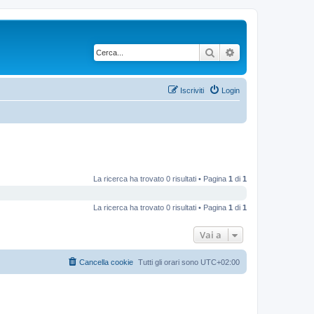
Cerca
Ricerca avanzata
Iscriviti
Login
La ricerca ha trovato 0 risultati • Pagina
1
di
1
La ricerca ha trovato 0 risultati • Pagina
1
di
1
Vai a
Cancella cookie
Tutti gli orari sono
UTC+02:00