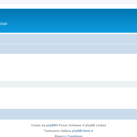
e RAR
Creato da
phpBB
® Forum Software © phpBB Limited
Traduzione Italiana
phpBB-Store.it
Privacy
|
Condizioni