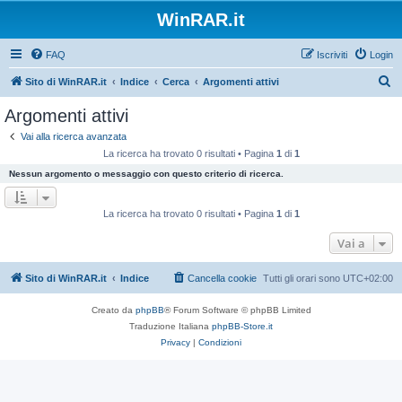
WinRAR.it
FAQ
Iscriviti
Login
C
Sito di WinRAR.it
Indice
Cerca
Argomenti attivi
e
Argomenti attivi
r
Vai alla ricerca avanzata
c
La ricerca ha trovato 0 risultati • Pagina
1
di
1
a
Nessun argomento o messaggio con questo criterio di ricerca.
La ricerca ha trovato 0 risultati • Pagina
1
di
1
Vai a
Sito di WinRAR.it
Indice
Cancella cookie
Tutti gli orari sono
UTC+02:00
Creato da
phpBB
® Forum Software © phpBB Limited
Traduzione Italiana
phpBB-Store.it
Privacy
|
Condizioni