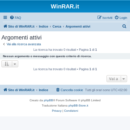
WinRAR.it
FAQ
Iscriviti
Login
C
Sito di WinRAR.it
Indice
Cerca
Argomenti attivi
e
Argomenti attivi
r
Vai alla ricerca avanzata
c
La ricerca ha trovato 0 risultati • Pagina
1
di
1
a
Nessun argomento o messaggio con questo criterio di ricerca.
La ricerca ha trovato 0 risultati • Pagina
1
di
1
Vai a
Sito di WinRAR.it
Indice
Cancella cookie
Tutti gli orari sono
UTC+02:00
Creato da
phpBB
® Forum Software © phpBB Limited
Traduzione Italiana
phpBB-Store.it
Privacy
|
Condizioni