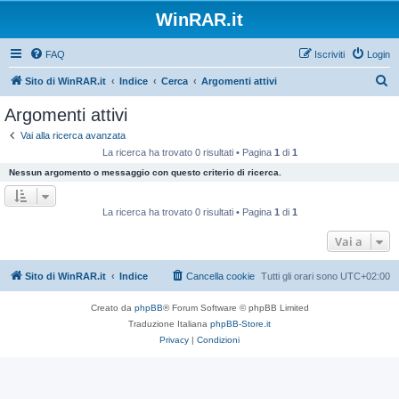
WinRAR.it
FAQ
Iscriviti
Login
C
Sito di WinRAR.it
Indice
Cerca
Argomenti attivi
e
Argomenti attivi
r
Vai alla ricerca avanzata
c
La ricerca ha trovato 0 risultati • Pagina
1
di
1
a
Nessun argomento o messaggio con questo criterio di ricerca.
La ricerca ha trovato 0 risultati • Pagina
1
di
1
Vai a
Sito di WinRAR.it
Indice
Cancella cookie
Tutti gli orari sono
UTC+02:00
Creato da
phpBB
® Forum Software © phpBB Limited
Traduzione Italiana
phpBB-Store.it
Privacy
|
Condizioni