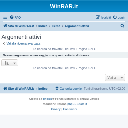
WinRAR.it
FAQ
Iscriviti
Login
C
Sito di WinRAR.it
Indice
Cerca
Argomenti attivi
e
Argomenti attivi
r
Vai alla ricerca avanzata
c
La ricerca ha trovato 0 risultati • Pagina
1
di
1
a
Nessun argomento o messaggio con questo criterio di ricerca.
La ricerca ha trovato 0 risultati • Pagina
1
di
1
Vai a
Sito di WinRAR.it
Indice
Cancella cookie
Tutti gli orari sono
UTC+02:00
Creato da
phpBB
® Forum Software © phpBB Limited
Traduzione Italiana
phpBB-Store.it
Privacy
|
Condizioni