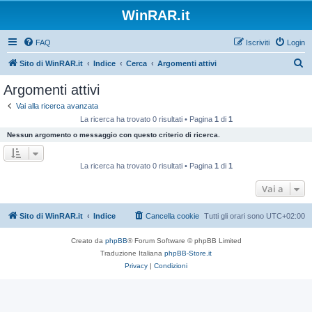
WinRAR.it
FAQ
Iscriviti
Login
C
Sito di WinRAR.it
Indice
Cerca
Argomenti attivi
e
Argomenti attivi
r
Vai alla ricerca avanzata
c
La ricerca ha trovato 0 risultati • Pagina
1
di
1
a
Nessun argomento o messaggio con questo criterio di ricerca.
La ricerca ha trovato 0 risultati • Pagina
1
di
1
Vai a
Sito di WinRAR.it
Indice
Cancella cookie
Tutti gli orari sono
UTC+02:00
Creato da
phpBB
® Forum Software © phpBB Limited
Traduzione Italiana
phpBB-Store.it
Privacy
|
Condizioni