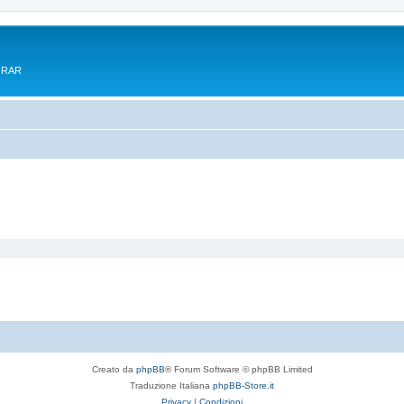
e RAR
Creato da
phpBB
® Forum Software © phpBB Limited
Traduzione Italiana
phpBB-Store.it
Privacy
|
Condizioni