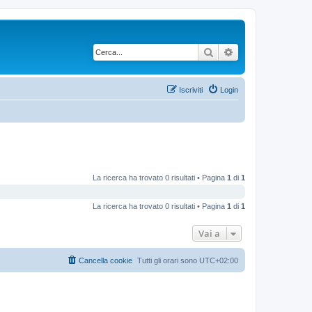
Cerca
Ricerca avanzata
Iscriviti
Login
La ricerca ha trovato 0 risultati • Pagina
1
di
1
La ricerca ha trovato 0 risultati • Pagina
1
di
1
Vai a
Cancella cookie
Tutti gli orari sono
UTC+02:00