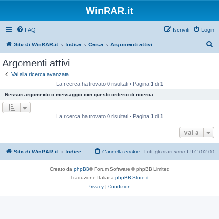
WinRAR.it
FAQ
Iscriviti
Login
C
Sito di WinRAR.it
Indice
Cerca
Argomenti attivi
e
Argomenti attivi
r
Vai alla ricerca avanzata
c
La ricerca ha trovato 0 risultati • Pagina
1
di
1
a
Nessun argomento o messaggio con questo criterio di ricerca.
La ricerca ha trovato 0 risultati • Pagina
1
di
1
Vai a
Sito di WinRAR.it
Indice
Cancella cookie
Tutti gli orari sono
UTC+02:00
Creato da
phpBB
® Forum Software © phpBB Limited
Traduzione Italiana
phpBB-Store.it
Privacy
|
Condizioni