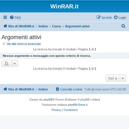
WinRAR.it
FAQ
Iscriviti
Login
C
Sito di WinRAR.it
Indice
Cerca
Argomenti attivi
e
Argomenti attivi
r
Vai alla ricerca avanzata
c
La ricerca ha trovato 0 risultati • Pagina
1
di
1
a
Nessun argomento o messaggio con questo criterio di ricerca.
La ricerca ha trovato 0 risultati • Pagina
1
di
1
Vai a
Sito di WinRAR.it
Indice
Cancella cookie
Tutti gli orari sono
UTC+02:00
Creato da
phpBB
® Forum Software © phpBB Limited
Traduzione Italiana
phpBB-Store.it
Privacy
|
Condizioni