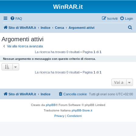
WinRAR.it
FAQ
Iscriviti
Login
C
Sito di WinRAR.it
Indice
Cerca
Argomenti attivi
e
Argomenti attivi
r
Vai alla ricerca avanzata
c
La ricerca ha trovato 0 risultati • Pagina
1
di
1
a
Nessun argomento o messaggio con questo criterio di ricerca.
La ricerca ha trovato 0 risultati • Pagina
1
di
1
Vai a
Sito di WinRAR.it
Indice
Cancella cookie
Tutti gli orari sono
UTC+02:00
Creato da
phpBB
® Forum Software © phpBB Limited
Traduzione Italiana
phpBB-Store.it
Privacy
|
Condizioni