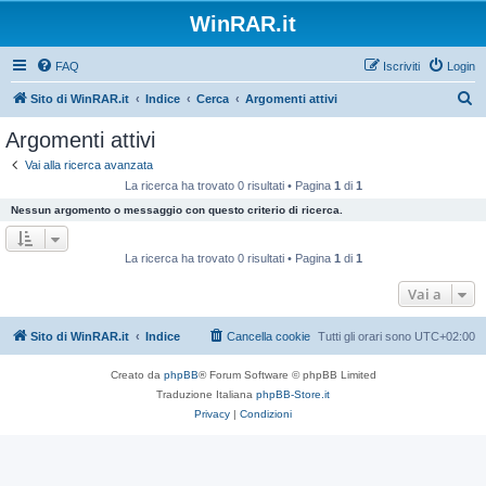
WinRAR.it
FAQ
Iscriviti
Login
C
Sito di WinRAR.it
Indice
Cerca
Argomenti attivi
e
Argomenti attivi
r
Vai alla ricerca avanzata
c
La ricerca ha trovato 0 risultati • Pagina
1
di
1
a
Nessun argomento o messaggio con questo criterio di ricerca.
La ricerca ha trovato 0 risultati • Pagina
1
di
1
Vai a
Sito di WinRAR.it
Indice
Cancella cookie
Tutti gli orari sono
UTC+02:00
Creato da
phpBB
® Forum Software © phpBB Limited
Traduzione Italiana
phpBB-Store.it
Privacy
|
Condizioni