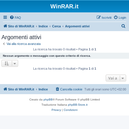
WinRAR.it
FAQ
Iscriviti
Login
C
Sito di WinRAR.it
Indice
Cerca
Argomenti attivi
e
Argomenti attivi
r
Vai alla ricerca avanzata
c
La ricerca ha trovato 0 risultati • Pagina
1
di
1
a
Nessun argomento o messaggio con questo criterio di ricerca.
La ricerca ha trovato 0 risultati • Pagina
1
di
1
Vai a
Sito di WinRAR.it
Indice
Cancella cookie
Tutti gli orari sono
UTC+02:00
Creato da
phpBB
® Forum Software © phpBB Limited
Traduzione Italiana
phpBB-Store.it
Privacy
|
Condizioni