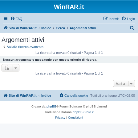
WinRAR.it
FAQ
Iscriviti
Login
C
Sito di WinRAR.it
Indice
Cerca
Argomenti attivi
e
Argomenti attivi
r
Vai alla ricerca avanzata
c
La ricerca ha trovato 0 risultati • Pagina
1
di
1
a
Nessun argomento o messaggio con questo criterio di ricerca.
La ricerca ha trovato 0 risultati • Pagina
1
di
1
Vai a
Sito di WinRAR.it
Indice
Cancella cookie
Tutti gli orari sono
UTC+02:00
Creato da
phpBB
® Forum Software © phpBB Limited
Traduzione Italiana
phpBB-Store.it
Privacy
|
Condizioni