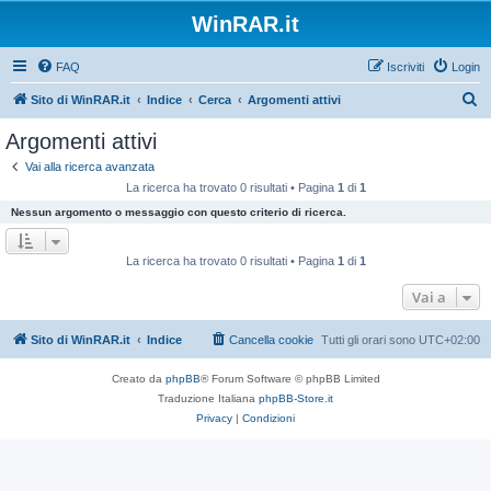
WinRAR.it
FAQ
Iscriviti
Login
C
Sito di WinRAR.it
Indice
Cerca
Argomenti attivi
e
Argomenti attivi
r
Vai alla ricerca avanzata
c
La ricerca ha trovato 0 risultati • Pagina
1
di
1
a
Nessun argomento o messaggio con questo criterio di ricerca.
La ricerca ha trovato 0 risultati • Pagina
1
di
1
Vai a
Sito di WinRAR.it
Indice
Cancella cookie
Tutti gli orari sono
UTC+02:00
Creato da
phpBB
® Forum Software © phpBB Limited
Traduzione Italiana
phpBB-Store.it
Privacy
|
Condizioni