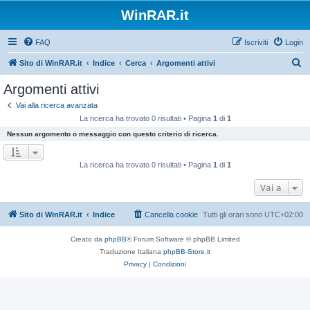
WinRAR.it
FAQ
Iscriviti
Login
C
Sito di WinRAR.it
Indice
Cerca
Argomenti attivi
e
Argomenti attivi
r
Vai alla ricerca avanzata
c
La ricerca ha trovato 0 risultati • Pagina
1
di
1
a
Nessun argomento o messaggio con questo criterio di ricerca.
La ricerca ha trovato 0 risultati • Pagina
1
di
1
Vai a
Sito di WinRAR.it
Indice
Cancella cookie
Tutti gli orari sono
UTC+02:00
Creato da
phpBB
® Forum Software © phpBB Limited
Traduzione Italiana
phpBB-Store.it
Privacy
|
Condizioni