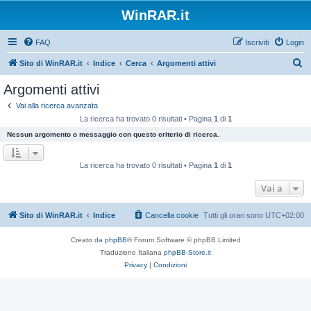
WinRAR.it
FAQ
Iscriviti
Login
C
Sito di WinRAR.it
Indice
Cerca
Argomenti attivi
e
Argomenti attivi
r
Vai alla ricerca avanzata
c
La ricerca ha trovato 0 risultati • Pagina
1
di
1
a
Nessun argomento o messaggio con questo criterio di ricerca.
La ricerca ha trovato 0 risultati • Pagina
1
di
1
Vai a
Sito di WinRAR.it
Indice
Cancella cookie
Tutti gli orari sono
UTC+02:00
Creato da
phpBB
® Forum Software © phpBB Limited
Traduzione Italiana
phpBB-Store.it
Privacy
|
Condizioni