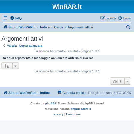
WinRAR.it
FAQ
Iscriviti
Login
C
Sito di WinRAR.it
Indice
Cerca
Argomenti attivi
e
Argomenti attivi
r
Vai alla ricerca avanzata
c
La ricerca ha trovato 0 risultati • Pagina
1
di
1
a
Nessun argomento o messaggio con questo criterio di ricerca.
La ricerca ha trovato 0 risultati • Pagina
1
di
1
Vai a
Sito di WinRAR.it
Indice
Cancella cookie
Tutti gli orari sono
UTC+02:00
Creato da
phpBB
® Forum Software © phpBB Limited
Traduzione Italiana
phpBB-Store.it
Privacy
|
Condizioni