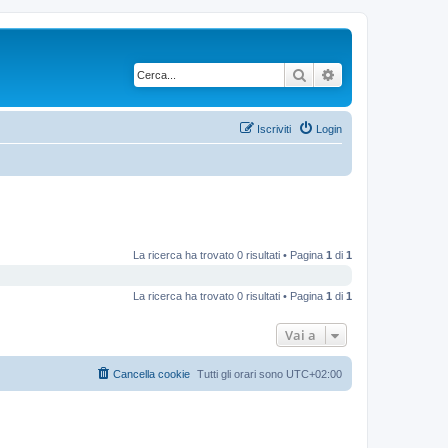
Cerca
Ricerca avanzata
Iscriviti
Login
La ricerca ha trovato 0 risultati • Pagina
1
di
1
La ricerca ha trovato 0 risultati • Pagina
1
di
1
Vai a
Cancella cookie
Tutti gli orari sono
UTC+02:00