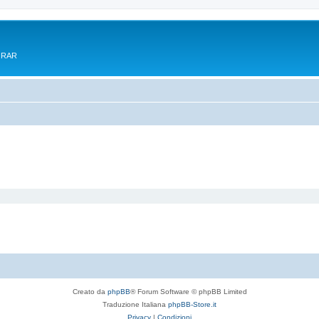
e RAR
Creato da
phpBB
® Forum Software © phpBB Limited
Traduzione Italiana
phpBB-Store.it
Privacy
|
Condizioni